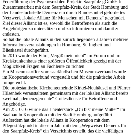
Federführung der Psychosozialen Projekte Saarpfalz gGmbH in
Zusammenarbeit mit dem Saarpfalz-Kreis, der Stadt Homburg und
der Landesfachstelle Demenz ein durch Bundesmittel gefördertes
Netzwerk „lokale Allianz für Menschen mit Demenz“ gegründet.
Ziel dieser Allianz ist es, sowohl die Betroffenen als auch die
Angehörigen zu unterstützen und zu informieren und damit zu
entlasten.
So hat die lokale Allianz in den zurück liegenden 3 Jahren mehrere
Informationsveranstaltungen in Homburg, St. Ingbert und
Blieskastel durchgeführt.
In 2015 wurde der Film „Vergiß mein nicht“ im Forum und im
Kreiskrankenhaus einer größeren Öffentlichkeit gezeigt mit der
Möglichkeit Fragen an Fachleute zu richten.
Ein Museumskoffer vom saarländischen Museumsverband wurde
im Kooperationsverbund vorgestellt und für die praktische Arbeit
rumgereicht.
Die protestantische Kirchengemeinde Kirkel-Neuhäusel und Pfarrer
Hilsenbek veranstalteten gemeinsam mit der lokalen Allianz bereits
zweimal „demenzgerechte“ Gottesdienste für Betroffene und
Angehörige.
Am 25.10.16 wurde das Theaterstück „Du bist meine Mutter“ im
Saalbau in Kooperation mit der Stadt Homburg aufgeführt.
Außerdem hat die lokale Allianz in Kooperation mit dem
Pflegestützpunkt in diesem Jahr mit dem „Wegweiser Demenz für
den Saarpfalz-Kreis“ ein Verzeichnis erstellt, das die vielfältigen